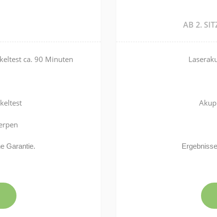
AB 2. SI
keltest ca. 90 Minuten
Laseraku
keltest
Akup
erpen
ne Garantie.
Ergebnisse 