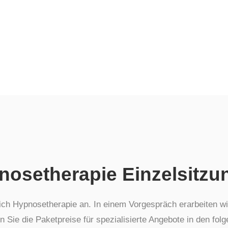
Hypnotische Magenband-OP
Entspannungstraining
Hypno-Chirurgie
Flugangst
Prüfungsangst / Lampenfieber
Reinkarnation
Mit Gewohnheiten brechen
Selbstbewusstsein
Sport
Schmerzen
Entspannungstraining
Lebenslanges Lernen
Flugangst
Traumreisen / Fantasiereisen
Reinkarnation
Kinderwunsch
Selbstbewusstsein
nosetherapie Einzelsitzu
Weitere Möglichkeiten
Schmerzen
Lebenslanges Lernen
eich Hypnosetherapie an. In einem Vorgespräch erarbeiten wi
 Sie die Paketpreise für spezialisierte Angebote in den folg
Traumreisen / Fantasiereisen