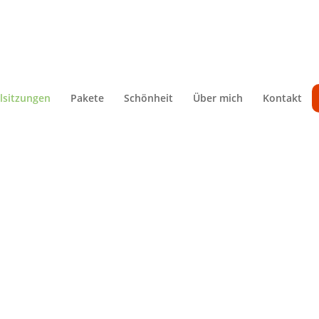
lsitzungen
Pakete
Schönheit
Über mich
Kontakt
Tabakkonsum
Schlafgewohnheiten
Ernährung / Gewicht
Hypnotische Magenband-OP
Hypno-Chirurgie
Tabakkonsum
Prüfungsangst / Lampenfieber
Schlafgewohnheiten
ungen
Mit Gewohnheiten brechen
Ernährung / Gewicht
Sport