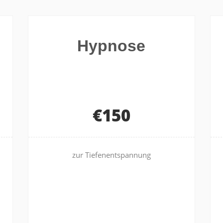
Kinderwunsch
Weitere Möglichkeiten
Hypnose
€150
zur Tiefenentspannung
leertext
leertext
leertext