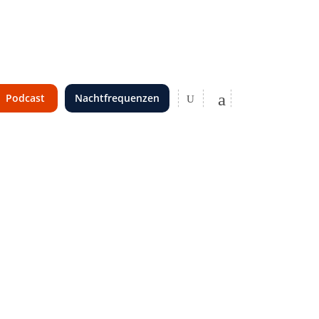
Podcast
Nachtfrequenzen
Kosmetik
Naturheilkundlicher Amalgamtest
Kopfschmerzen
Allergien
Unverträglichkeiten
Kosmetik
Profhilo
Heuschnupfen
Naturheilkundlicher Amalgamtest
Haut / Haare
Kopfschmerzen
Atmung / Lunge