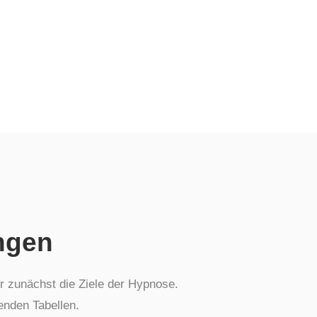
Allergien
Verdauungssystem
Unverträglichkeiten
Weitere Möglichkeiten
Heuschnupfen
Haut / Haare
Atmung / Lunge
Verdauungssystem
Weitere Möglichkeiten
ngen
r zunächst die Ziele der Hypnose.
enden Tabellen.