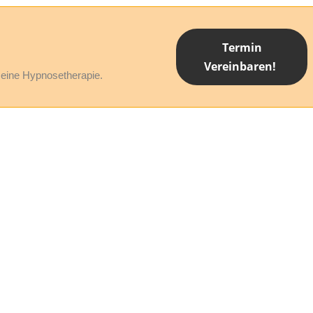
Ernährung / Gewicht
Entspannungstraining
Hypnotische Magenband-OP
Flugangst
Termin
Hypno-Chirurgie
Vereinbaren!
Reinkarnation
r eine Hypnosetherapie.
Prüfungsangst / Lampenfieber
Selbstbewusstsein
Mit Gewohnheiten brechen
Schmerzen
Sport
Lebenslanges Lernen
Entspannungstraining
Traumreisen / Fantasiereisen
Flugangst
Kinderwunsch
Reinkarnation
Weitere Möglichkeiten
Selbstbewusstsein
Schmerzen
Lebenslanges Lernen