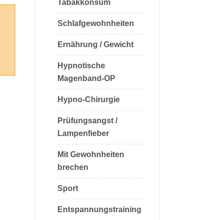
Tabakkonsum
Kopfschmerzen
Verdauungssystem
Allergien
Schlafgewohnheiten
Weitere Möglichkeiten
Unverträglichkeiten
Ernährung / Gewicht
Heuschnupfen
Hypnotische
Magenband-OP
Haut / Haare
Atmung / Lunge
Hypno-Chirurgie
Verdauungssystem
Prüfungsangst /
Lampenfieber
Weitere Möglichkeiten
Mit Gewohnheiten
brechen
Sport
Entspannungstraining