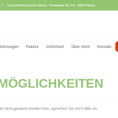
Gesundheitszentrum Teltow · Potsdamer Str. 7-9 · 14513 Teltow
Tabakkonsum
lsitzungen
Pakete
Schönheit
Über mich
Kontakt
Schlafgewohnheiten
Ernährung / Gewicht
Hypnotische Magenband-OP
 MÖGLICHKEITEN
Hypno-Chirurgie
Prüfungsangst / Lampenfieber
Tabakkonsum
Mit Gewohnheiten brechen
pekt nicht genannt worden sein, sprechen Sie mich bitte an.
Schlafgewohnheiten
Sport