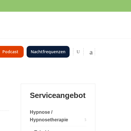
Kosmetik
Podcast
Nachtfrequenzen
Naturheilkundlicher Amalgamtest
Kopfschmerzen
Allergien
Unverträglichkeiten
Serviceangebot
Heuschnupfen
Kosmetik
Profhilo
Hypnose /
Haut / Haare
Hypnosetherapie
Naturheilkundlicher Amalgamtest
Atmung / Lunge